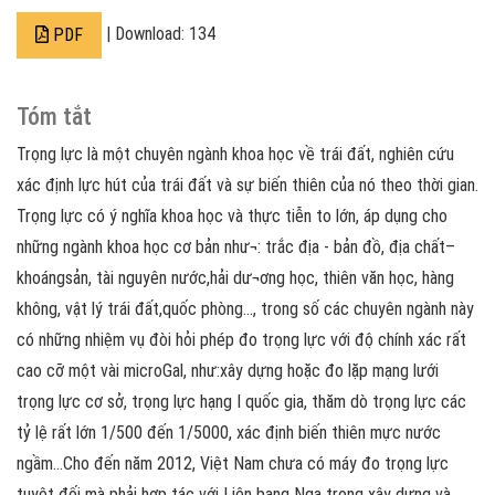
| Download: 134
PDF
Tóm tắt
Trọng lực là một chuyên ngành khoa học về trái đất, nghiên cứu
xác định lực hút của trái đất và sự biến thiên của nó theo thời gian.
Trọng lực có ý nghĩa khoa học và thực tiễn to lớn, áp dụng cho
những ngành khoa học cơ bản như¬: trắc địa - bản đồ, địa chất–
khoángsản, tài nguyên nước,hải dư¬ơng học, thiên văn học, hàng
không, vật lý trái đất,quốc phòng..., trong số các chuyên ngành này
có những nhiệm vụ đòi hỏi phép đo trọng lực với độ chính xác rất
cao cỡ một vài microGal, như:xây dựng hoặc đo lặp mạng lưới
trọng lực cơ sở, trọng lực hạng I quốc gia, thăm dò trọng lực các
tỷ lệ rất lớn 1/500 đến 1/5000, xác định biến thiên mực nước
ngầm…Cho đến năm 2012, Việt Nam chưa có máy đo trọng lực
tuyệt đối mà phải hợp tác với Liên bang Nga trong xây dựng và