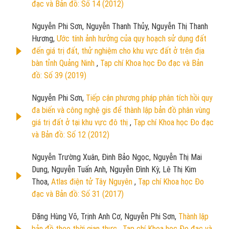
đạc và Bản đồ: Số 14 (2012)
Nguyễn Phi Sơn, Nguyễn Thanh Thủy, Nguyễn Thị Thanh
Hương,
Ước tính ảnh hưởng của quy hoạch sử dụng đất
đến giá trị đất, thử nghiệm cho khu vực đất ở trên địa
bàn tỉnh Quảng Ninh
,
Tạp chí Khoa học Đo đạc và Bản
đồ: Số 39 (2019)
Nguyễn Phi Sơn,
Tiếp cận phương pháp phân tích hồi quy
đa biến và công nghệ gis để thành lập bản đồ phân vùng
giá trị đất ở tại khu vực đô thị
,
Tạp chí Khoa học Đo đạc
và Bản đồ: Số 12 (2012)
Nguyễn Trường Xuân, Đinh Bảo Ngọc, Nguyễn Thị Mai
Dung, Nguyễn Tuấn Anh, Nguyễn Đình Kỳ, Lê Thị Kim
Thoa,
Atlas điện tử Tây Nguyên
,
Tạp chí Khoa học Đo
đạc và Bản đồ: Số 31 (2017)
Đặng Hùng Võ, Trịnh Anh Cơ, Nguyễn Phi Sơn,
Thành lập
bản đồ theo thời gian thực
,
Tạp chí Khoa học Đo đạc và