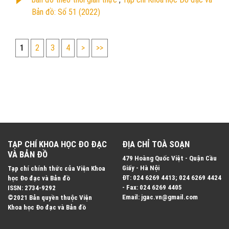
Bản đồ: Số 51 (2022)
1
2
3
4
>
>>
TẠP CHÍ KHOA HỌC ĐO ĐẠC
ĐỊA CHỈ TOÀ SOẠN
VÀ BẢN ĐỒ
479 Hoàng Quốc Việt - Quận Cầu
Giấy - Hà Nội
Tạp chí chính thức của Viện Khoa
ĐT: 024 6269 4413; 024 6269 4424
học Đo đạc và Bản đồ
- Fax: 024 6269 4405
ISSN: 2734-9292
Email: jgac.vn@gmail.com
©2021 Bản quyền thuộc Viện
Khoa học Đo đạc và Bản đồ