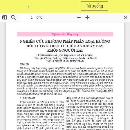
Quay trở lại chi tiết bài báo
←
Tải xuống