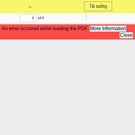
Quay trở lại chi tiết bài báo
←
Tải xuống