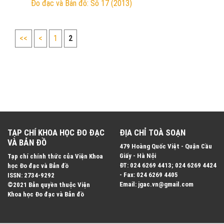
Đo đạc và Bản đồ: Số 17 (2013)
<<
<
1
2
TẠP CHÍ KHOA HỌC ĐO ĐẠC
ĐỊA CHỈ TOÀ SOẠN
VÀ BẢN ĐỒ
479 Hoàng Quốc Việt - Quận Cầu
Giấy - Hà Nội
Tạp chí chính thức của Viện Khoa
ĐT: 024 6269 4413; 024 6269 4424
học Đo đạc và Bản đồ
- Fax: 024 6269 4405
ISSN: 2734-9292
Email: jgac.vn@gmail.com
©2021 Bản quyền thuộc Viện
Khoa học Đo đạc và Bản đồ