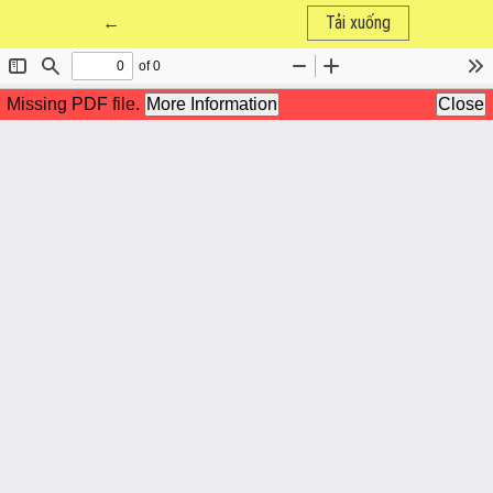
Quay trở lại chi tiết bài báo
←
Tải xuống