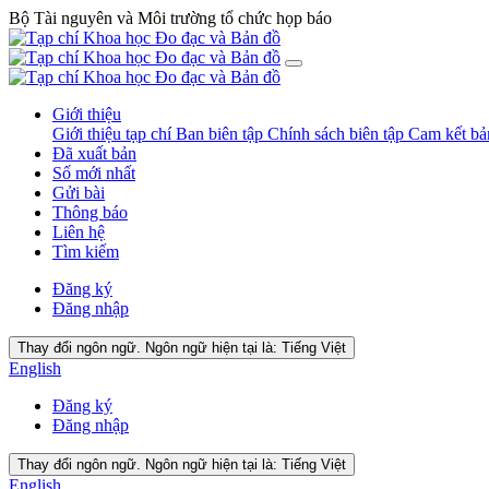
Bộ Tài nguyên và Môi trường tổ chức họp báo
Giới thiệu
Giới thiệu tạp chí
Ban biên tập
Chính sách biên tập
Cam kết b
Đã xuất bản
Số mới nhất
Gửi bài
Thông báo
Liên hệ
Tìm kiếm
Đăng ký
Đăng nhập
Thay đổi ngôn ngữ. Ngôn ngữ hiện tại là:
Tiếng Việt
English
Đăng ký
Đăng nhập
Thay đổi ngôn ngữ. Ngôn ngữ hiện tại là:
Tiếng Việt
English