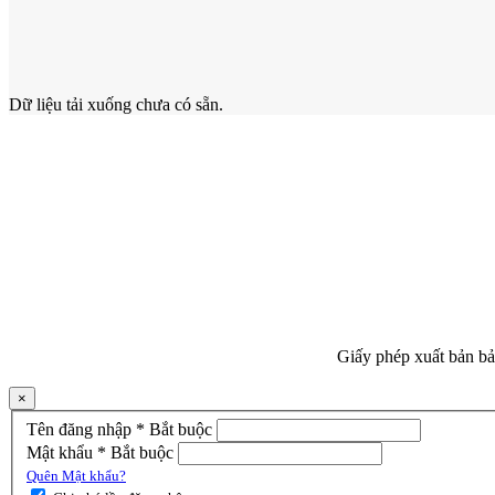
Dữ liệu tải xuống chưa có sẵn.
TẠP CHÍ KHOA HỌC ĐO ĐẠC VÀ BẢN ĐỒ
Tạp chí chính thức của Viện Khoa học Đo đạc và Bản đồ
ISSN: 2734-9292
©2021 Bản quyền thuộc Viện Khoa học Đo đạc và Bản đồ
ĐỊA CHỈ TOÀ SOẠN
479 Hoàng Quốc Việt - Quận Cầu Giấy - Hà Nội
ĐT: 024 6269 4413; 024 6269 4424 - Fax: 024 6269 4405
Email: jgac.vn@gmail.com
Giấy phép xuất bản b
×
Tên đăng nhập
*
Bắt buộc
Mật khẩu
*
Bắt buộc
Quên Mật khẩu?