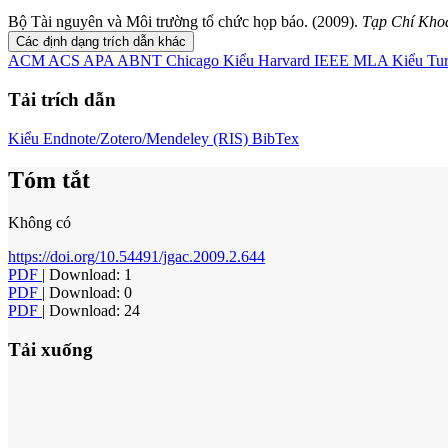
Bộ Tài nguyên và Môi trường tổ chức họp báo. (2009).
Tạp Chí Kho
Các định dạng trích dẫn khác
ACM
ACS
APA
ABNT
Chicago
Kiểu Harvard
IEEE
MLA
Kiểu Tu
Tải trích dẫn
Kiểu Endnote/Zotero/Mendeley (RIS)
BibTex
Tóm tắt
Không có
https://doi.org/10.54491/jgac.2009.2.644
PDF
| Download: 1
PDF
| Download: 0
PDF
| Download: 24
Tải xuống