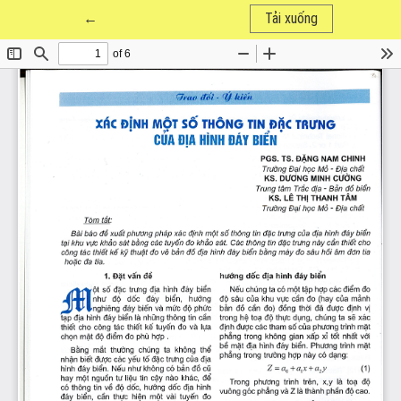
Quay trở lại chi tiết bài báo
←
Tải xuống