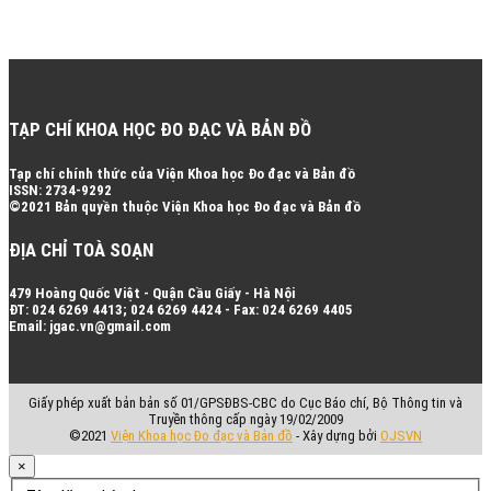
TẠP CHÍ KHOA HỌC ĐO ĐẠC VÀ BẢN ĐỒ
Tạp chí chính thức của Viện Khoa học Đo đạc và Bản đồ
ISSN: 2734-9292
©2021 Bản quyền thuộc Viện Khoa học Đo đạc và Bản đồ
ĐỊA CHỈ TOÀ SOẠN
479 Hoàng Quốc Việt - Quận Cầu Giấy - Hà Nội
ĐT: 024 6269 4413; 024 6269 4424 - Fax: 024 6269 4405
Email: jgac.vn@gmail.com
Giấy phép xuất bản bản số 01/GPSĐBS-CBC do Cục Báo chí, Bộ Thông tin và
Truyền thông cấp ngày 19/02/2009
©2021
Viện Khoa học Đo đạc và Bản đồ
- Xây dựng bởi
OJSVN
×