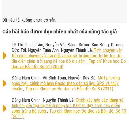
Dữ liệu tải xuống chưa có sẵn.
Các bài báo được đọc nhiều nhất của cùng tác giả
Lê Thị Thanh Tâm, Nguyễn Văn Sáng, Dương Kim Đông, Dương
Đức Tới, Nguyễn Tuấn Anh, Nguyễn Thành Lê,
Tính chuyển vận
tốc dịch chuyển vỏ trái đất và sai số tương ứng từ hệ tọa độ
địa diện chân trời sang hệ tọa độ địa tâm
,
Tạp chí Khoa học Đo
đạc và Bản đồ: Số 61 (2024)
Đặng Nam Chinh, Vũ Đình Toàn, Nguyễn Duy Đô,
Một phương
pháp hiệu chỉnh mô hình Geoid theo các số liệu GPS và thủy
chuẩn
,
Tạp chí Khoa học Đo đạc và Bản đồ: Số 8 (2011)
Đặng Nam Chinh, Nguyễn Thành Lê,
Chính xác hóa các tham số
tính chuyển tọa độ bằng phép lọc Kalman dựa trên các điểm
song trùng bổ sung
,
Tạp chí Khoa học Đo đạc và Bản đồ: Số 10
(2011)