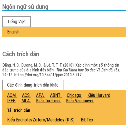
Ngôn ngữ sử dụng
Tiếng Việt
English
Cách trích dẫn
Đặng, N. C., Dương, M. C., & Lê, T. T. T. (2010). Xác định một số thông tin
đặc trưng của địa hình đáy biển .
Tạp Chí Khoa học Đo đạc Và Bản đồ
, (5),
14–18. https://doi.org/10.54491/jgac.2010.5.417
Các định dạng trích dẫn khác
ACM
ACS
APA
ABNT
Chicago
Kiểu Harvard
IEEE
MLA
Kiểu Turabian
Kiểu Vancouver
Tải trích dẫn
Kiểu Endnote/Zotero/Mendeley (RIS)
BibTex