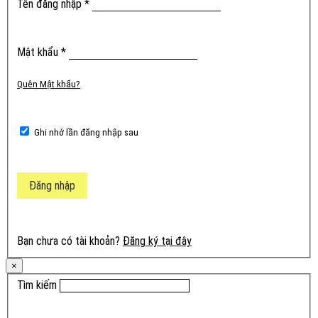
Bắt
Tên đăng nhập
*
buộc
Bắt
Mật khẩu
*
buộc
Quên Mật khẩu?
Ghi nhớ lần đăng nhập sau
Đăng nhập
Bạn chưa có tài khoản?
Đăng ký tại đây
×
Tìm kiếm