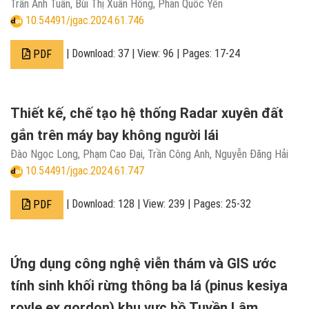
Trần Anh Tuấn, Bùi Thị Xuân Hồng, Phan Quốc Yên
10.54491/jgac.2024.61.746
| Download: 37 | View: 96 | Pages: 17-24
PDF
Thiết kế, chế tạo hệ thống Radar xuyên đất
gắn trên máy bay không người lái
Đào Ngọc Long, Phạm Cao Đại, Trần Công Anh, Nguyễn Đăng Hải
10.54491/jgac.2024.61.747
| Download: 128 | View: 239 | Pages: 25-32
PDF
Ứng dụng công nghệ viễn thám và GIS ước
tính sinh khối rừng thông ba lá (pinus kesiya
royle ex gordon) khu vực hồ Tuyền Lâm,