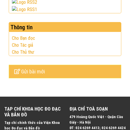
Thông tin
Cho Bạn đọc
Cho Tác giả
Cho Thủ thư
Gửi bài mới
TẠP CHÍ KHOA HỌC ĐO ĐẠC
ĐỊA CHỈ TOÀ SOẠN
VÀ BẢN ĐỒ
479 Hoàng Quốc Việt - Quận Cầu
Giấy - Hà Nội
Tạp chí chính thức của Viện Khoa
ĐT: 024 6269 4413; 024 6269 4424
học Đo đạc và Bản đồ