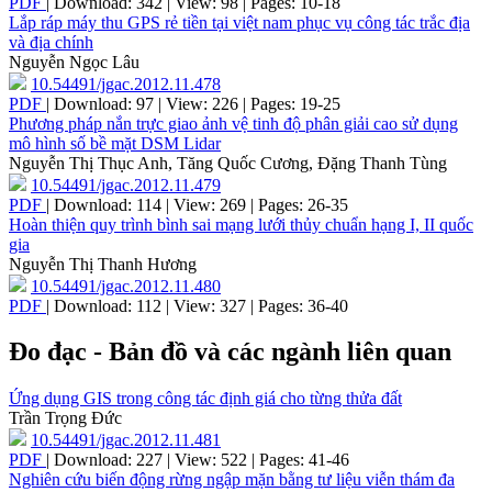
PDF
| Download: 342 | View: 98 | Pages: 10-18
Lắp ráp máy thu GPS rẻ tiền tại việt nam phục vụ công tác trắc địa
và địa chính
Nguyễn Ngọc Lâu
10.54491/jgac.2012.11.478
PDF
| Download: 97 | View: 226 | Pages: 19-25
Phương pháp nắn trực giao ảnh vệ tinh độ phân giải cao sử dụng
mô hình số bề mặt DSM Lidar
Nguyễn Thị Thục Anh, Tăng Quốc Cương, Đặng Thanh Tùng
10.54491/jgac.2012.11.479
PDF
| Download: 114 | View: 269 | Pages: 26-35
Hoàn thiện quy trình bình sai mạng lưới thủy chuẩn hạng I, II quốc
gia
Nguyễn Thị Thanh Hương
10.54491/jgac.2012.11.480
PDF
| Download: 112 | View: 327 | Pages: 36-40
Đo đạc - Bản đồ và các ngành liên quan
Ứng dụng GIS trong công tác định giá cho từng thửa đất
Trần Trọng Đức
10.54491/jgac.2012.11.481
PDF
| Download: 227 | View: 522 | Pages: 41-46
Nghiên cứu biến động rừng ngập mặn bằng tư liệu viễn thám đa