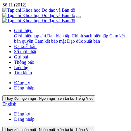
Số 11 (2012)
Giới thiệu
Giới thiệu tạp chí
Ban biên tập
Chính sách biên tập
Cam kết
bản quyền
Cam kết bảo mật
Đạo đức xuất bản
Đã xuất bản
Số mới nhất
Gửi bài
Thông báo
Liên hệ
Tìm kiếm
Đăng ký
Đăng nhập
Thay đổi ngôn ngữ. Ngôn ngữ hiện tại là:
Tiếng Việt
English
Đăng ký
Đăng nhập
Thay đổi ngôn ngữ. Ngôn ngữ hiện tại là:
Tiếng Việt