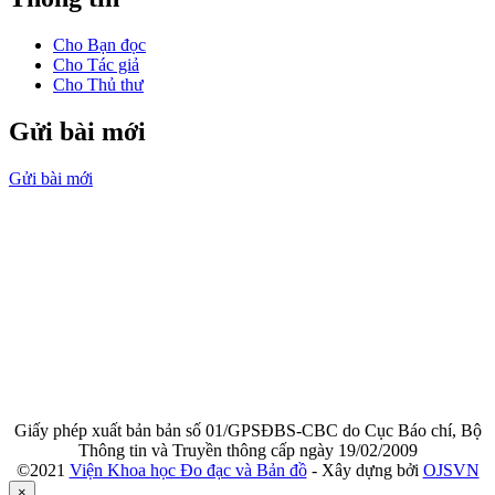
Cho Bạn đọc
Cho Tác giả
Cho Thủ thư
Gửi bài mới
Gửi bài mới
TẠP CHÍ KHOA HỌC ĐO ĐẠC VÀ BẢN ĐỒ
Tạp chí chính thức của Viện Khoa học Đo đạc và Bản đồ
ISSN: 2734-9292
©2021 Bản quyền thuộc Viện Khoa học Đo đạc và Bản đồ
ĐỊA CHỈ TOÀ SOẠN
479 Hoàng Quốc Việt - Quận Cầu Giấy - Hà Nội
ĐT: 024 6269 4413; 024 6269 4424 - Fax: 024 6269 4405
Email: jgac.vn@gmail.com
Giấy phép xuất bản bản số 01/GPSĐBS-CBC do Cục Báo chí, Bộ
Thông tin và Truyền thông cấp ngày 19/02/2009
©2021
Viện Khoa học Đo đạc và Bản đồ
- Xây dựng bởi
OJSVN
×