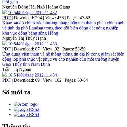
thời gian
Nguyễn Đông Hà, Ngô Hoàng Giang
10.54491/jgac.2012.11.482
PDF
| Download: 204 | View: 456 | Pages: 47-52
Khảo sát độ chính xác phương pháp phân tích thành phần chính ảnh
vệ tinh đa phổ Landsat trong theo dõi biến động đất nông nghiệp
khu vực đồng bằng sông Hồng
Nguyễn Thị Thúy Hạnh
10.54491/jgac.2012.11.483
PDF
| Download: 87 | View: 92 | Pages: 53-59
Ứng dụng viễn thám và hệ thống thông tin địa lý trong giám sát biến
động lớp phủ thực vật phục vụ cho nghiên cứu môi trường huyện
Giao Thủy tỉnh Nam Định
Trần Thị Ngoan
10.54491/jgac.2012.11.484
PDF
| Download: 69 | View: 102 | Pages: 60-64
Số mới ra
Thông tin